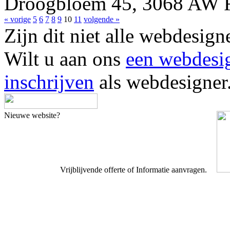
Droogbloem 45, 3068 AW
« vorige
5
6
7
8
9
10
11
volgende »
Zijn dit niet alle webdes
Wilt u aan ons
een webdesi
inschrijven
als webdesigner
Nieuwe website?
Vrijblijvende offerte of Informatie aanvragen.
Webdesigner TIP