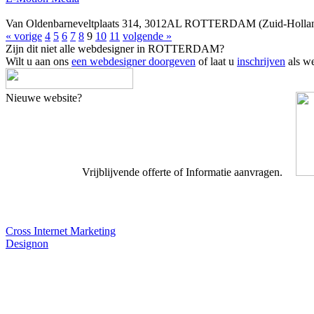
Van Oldenbarneveltplaats 314, 3012AL ROTTERDAM (Zuid-Holla
« vorige
4
5
6
7
8
9
10
11
volgende »
Zijn dit niet alle webdesigner in ROTTERDAM?
Wilt u aan ons
een webdesigner doorgeven
of laat u
inschrijven
als we
Nieuwe website?
Vrijblijvende offerte of Informatie aanvragen.
Webdesigner TIP
Cross Internet Marketing
Designon