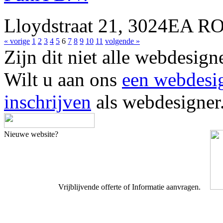
Lloydstraat 21, 3024EA 
« vorige
1
2
3
4
5
6
7
8
9
10
11
volgende »
Zijn dit niet alle webdes
Wilt u aan ons
een webdesi
inschrijven
als webdesigner
Nieuwe website?
Vrijblijvende offerte of Informatie aanvragen.