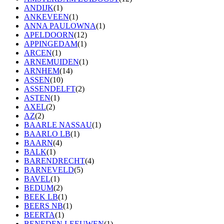
ANDIJK
(1)
ANKEVEEN
(1)
ANNA PAULOWNA
(1)
APELDOORN
(12)
APPINGEDAM
(1)
ARCEN
(1)
ARNEMUIDEN
(1)
ARNHEM
(14)
ASSEN
(10)
ASSENDELFT
(2)
ASTEN
(1)
AXEL
(2)
AZ
(2)
BAARLE NASSAU
(1)
BAARLO LB
(1)
BAARN
(4)
BALK
(1)
BARENDRECHT
(4)
BARNEVELD
(5)
BAVEL
(1)
BEDUM
(2)
BEEK LB
(1)
BEERS NB
(1)
BEERTA
(1)
BENEDEN LEEUWEN
(1)