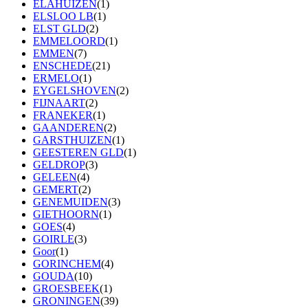
ELAHUIZEN
(1)
ELSLOO LB
(1)
ELST GLD
(2)
EMMELOORD
(1)
EMMEN
(7)
ENSCHEDE
(21)
ERMELO
(1)
EYGELSHOVEN
(2)
FIJNAART
(2)
FRANEKER
(1)
GAANDEREN
(2)
GARSTHUIZEN
(1)
GEESTEREN GLD
(1)
GELDROP
(3)
GELEEN
(4)
GEMERT
(2)
GENEMUIDEN
(3)
GIETHOORN
(1)
GOES
(4)
GOIRLE
(3)
Goor
(1)
GORINCHEM
(4)
GOUDA
(10)
GROESBEEK
(1)
GRONINGEN
(39)