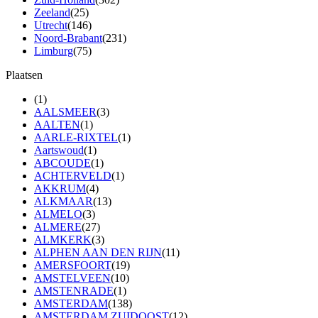
Zeeland
(25)
Utrecht
(146)
Noord-Brabant
(231)
Limburg
(75)
Plaatsen
(1)
AALSMEER
(3)
AALTEN
(1)
AARLE-RIXTEL
(1)
Aartswoud
(1)
ABCOUDE
(1)
ACHTERVELD
(1)
AKKRUM
(4)
ALKMAAR
(13)
ALMELO
(3)
ALMERE
(27)
ALMKERK
(3)
ALPHEN AAN DEN RIJN
(11)
AMERSFOORT
(19)
AMSTELVEEN
(10)
AMSTENRADE
(1)
AMSTERDAM
(138)
AMSTERDAM ZUIDOOST
(12)