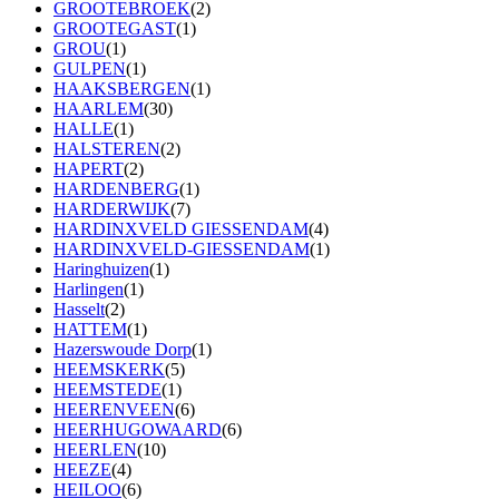
GROOTEBROEK
(2)
GROOTEGAST
(1)
GROU
(1)
GULPEN
(1)
HAAKSBERGEN
(1)
HAARLEM
(30)
HALLE
(1)
HALSTEREN
(2)
HAPERT
(2)
HARDENBERG
(1)
HARDERWIJK
(7)
HARDINXVELD GIESSENDAM
(4)
HARDINXVELD-GIESSENDAM
(1)
Haringhuizen
(1)
Harlingen
(1)
Hasselt
(2)
HATTEM
(1)
Hazerswoude Dorp
(1)
HEEMSKERK
(5)
HEEMSTEDE
(1)
HEERENVEEN
(6)
HEERHUGOWAARD
(6)
HEERLEN
(10)
HEEZE
(4)
HEILOO
(6)