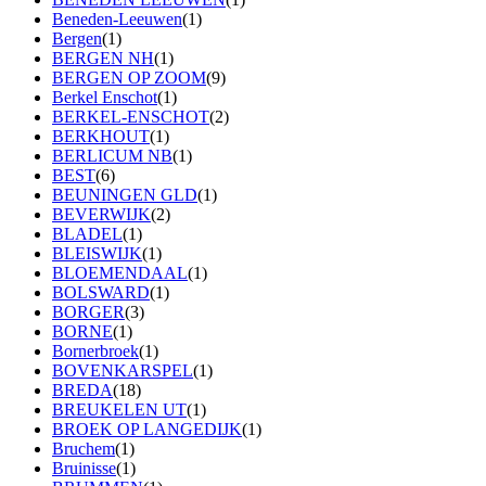
Beneden-Leeuwen
(1)
Bergen
(1)
BERGEN NH
(1)
BERGEN OP ZOOM
(9)
Berkel Enschot
(1)
BERKEL-ENSCHOT
(2)
BERKHOUT
(1)
BERLICUM NB
(1)
BEST
(6)
BEUNINGEN GLD
(1)
BEVERWIJK
(2)
BLADEL
(1)
BLEISWIJK
(1)
BLOEMENDAAL
(1)
BOLSWARD
(1)
BORGER
(3)
BORNE
(1)
Bornerbroek
(1)
BOVENKARSPEL
(1)
BREDA
(18)
BREUKELEN UT
(1)
BROEK OP LANGEDIJK
(1)
Bruchem
(1)
Bruinisse
(1)