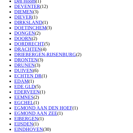
Den Hoorn
(1)
DEVENTER
(12)
DIEMEN
(3)
DIEVER
(1)
DIRKSLAND
(1)
DOETINCHEM
(3)
DONGEN
(2)
DOORN
(2)
DORDRECHT
(5)
DRACHTEN
(4)
DRIEBERGEN-RIJSENBURG
(2)
DRONTEN
(3)
DRUNEN
(3)
DUIVEN
(6)
ECHTEN DR
(1)
EDAM
(1)
EDE GLD
(5)
EDERVEEN
(1)
EEMNES
(2)
EGCHEL
(1)
EGMOND AAN DEN HOEF
(1)
EGMOND AAN ZEE
(1)
EIBERGEN
(1)
EIJSDEN
(1)
EINDHOVEN
(30)