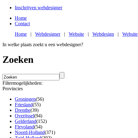
Inschrijven webdesigner
Home
Contact
Home
|
Webdesigner
|
Website
|
Webdesign
|
Website
In welke plaats zoekt u een webdesigner?
Zoeken
Filtermogelijkheden:
Provincies
Groningen
(56)
Friesland
(55)
Drenthe
(39)
Overijssel
(94)
Gelderland
(152)
Flevoland
(54)
Noord-Holland
(371)
Zuid-Holland
(302)