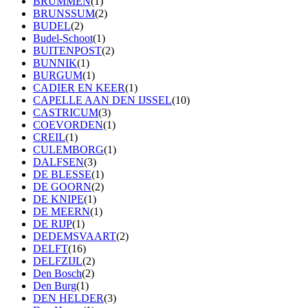
BRUMMEN
(1)
BRUNSSUM
(2)
BUDEL
(2)
Budel-Schoot
(1)
BUITENPOST
(2)
BUNNIK
(1)
BURGUM
(1)
CADIER EN KEER
(1)
CAPELLE AAN DEN IJSSEL
(10)
CASTRICUM
(3)
COEVORDEN
(1)
CREIL
(1)
CULEMBORG
(1)
DALFSEN
(3)
DE BLESSE
(1)
DE GOORN
(2)
DE KNIPE
(1)
DE MEERN
(1)
DE RIJP
(1)
DEDEMSVAART
(2)
DELFT
(16)
DELFZIJL
(2)
Den Bosch
(2)
Den Burg
(1)
DEN HELDER
(3)